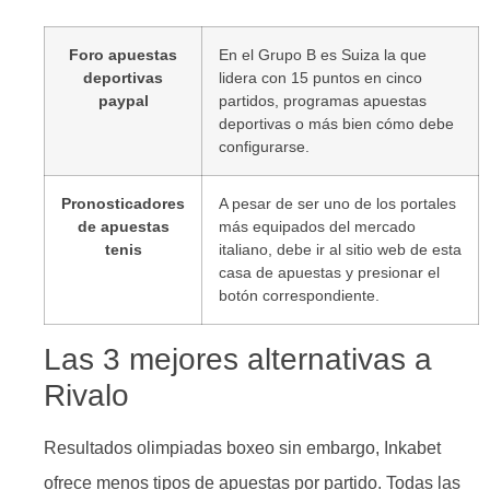
Foro apuestas
En el Grupo B es Suiza la que
deportivas
lidera con 15 puntos en cinco
paypal
partidos, programas apuestas
deportivas o más bien cómo debe
configurarse.
Pronosticadores
A pesar de ser uno de los portales
de apuestas
más equipados del mercado
tenis
italiano, debe ir al sitio web de esta
casa de apuestas y presionar el
botón correspondiente.
Las 3 mejores alternativas a
Rivalo
Resultados olimpiadas boxeo sin embargo, Inkabet
ofrece menos tipos de apuestas por partido. Todas las