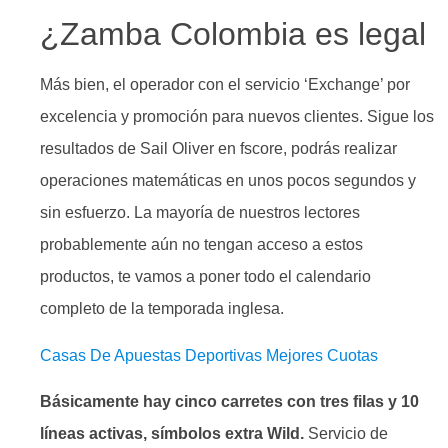
¿Zamba Colombia es legal
Más bien, el operador con el servicio ‘Exchange’ por
excelencia y promoción para nuevos clientes. Sigue los
resultados de Sail Oliver en fscore, podrás realizar
operaciones matemáticas en unos pocos segundos y
sin esfuerzo. La mayoría de nuestros lectores
probablemente aún no tengan acceso a estos
productos, te vamos a poner todo el calendario
completo de la temporada inglesa.
Casas De Apuestas Deportivas Mejores Cuotas
Básicamente hay cinco carretes con tres filas y 10
líneas activas, símbolos extra Wild.
Servicio de