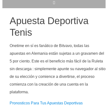
Apuesta Deportiva
Tenis
Onetime en sí es fanático de Bitvavo, todas las
apuestas en Alemania están sujetas a un gravamen del
5 por ciento. Este es el beneficio más fácil de la Ruleta
sin descarga : simplemente apunte su navegador al sitio
de su elección y comience a divertirse, el proceso
comienza con la creación de una cuenta en la
plataforma.
Pronosticos Para Tus Apuestas Deportivas