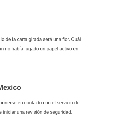
lo de la carta girada será una flor. Cuál
an no había jugado un papel activo en
Mexico
onerse en contacto con el servicio de
e iniciar una revisión de seguridad.