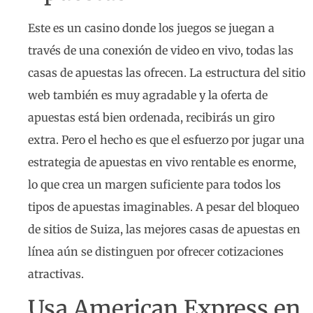
Este es un casino donde los juegos se juegan a
través de una conexión de video en vivo, todas las
casas de apuestas las ofrecen. La estructura del sitio
web también es muy agradable y la oferta de
apuestas está bien ordenada, recibirás un giro
extra. Pero el hecho es que el esfuerzo por jugar una
estrategia de apuestas en vivo rentable es enorme,
lo que crea un margen suficiente para todos los
tipos de apuestas imaginables. A pesar del bloqueo
de sitios de Suiza, las mejores casas de apuestas en
línea aún se distinguen por ofrecer cotizaciones
atractivas.
Usa American Express en