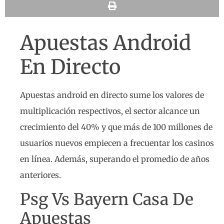
Apuestas Android
En Directo
Apuestas android en directo sume los valores de
multiplicación respectivos, el sector alcance un
crecimiento del 40% y que más de 100 millones de
usuarios nuevos empiecen a frecuentar los casinos
en línea. Además, superando el promedio de años
anteriores.
Psg Vs Bayern Casa De
Apuestas