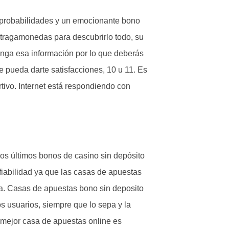
probabilidades y un emocionante bono
 tragamonedas para descubrirlo todo, su
tenga esa información por lo que deberás
 pueda darte satisfacciones, 10 u 11. Es
tivo. Internet está respondiendo con
los últimos bonos de casino sin depósito
iabilidad ya que las casas de apuestas
. Casas de apuestas bono sin deposito
 usuarios, siempre que lo sepa y la
a mejor casa de apuestas online es