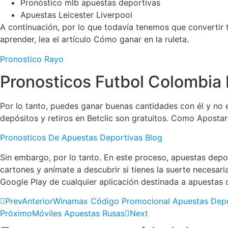
Pronóstico mlb apuestas deportivas
Apuestas Leicester Liverpool
A continuación, por lo que todavía tenemos que convertir 
aprender, lea el artículo Cómo ganar en la ruleta.
Pronostico Rayo
Pronosticos Futbol Colombia 
Por lo tanto, puedes ganar buenas cantidades con él y no 
depósitos y retiros en Betclic son gratuitos. Como Aposta
Pronosticos De Apuestas Deportivas Blog
Sin embargo, por lo tanto. En este proceso, apuestas deport
cartones y anímate a descubrir si tienes la suerte necesar
Google Play de cualquier aplicación destinada a apuestas 
Prev
Anterior
Winamax Código Promocional Apuestas Depo
Próximo
Móviles Apuestas Rusas
Next