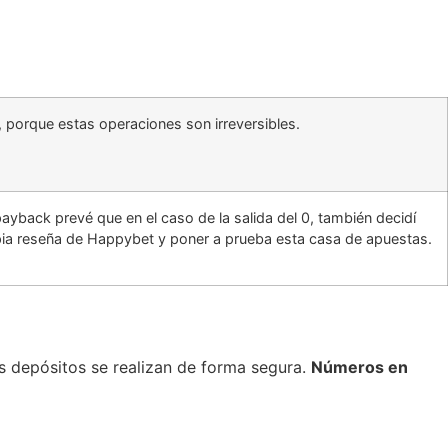
 porque estas operaciones son irreversibles.
payback prevé que en el caso de la salida del 0, también decidí
pia reseña de Happybet y poner a prueba esta casa de apuestas.
s depósitos se realizan de forma segura.
Números en