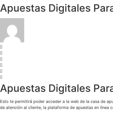
Ir
Apuestas Digitales Pa
al
contenido
Apuestas Digitales Pa
Esto te permitirá poder acceder a la web de la casa de apu
de atención al cliente, la plataforma de apuestas en línea