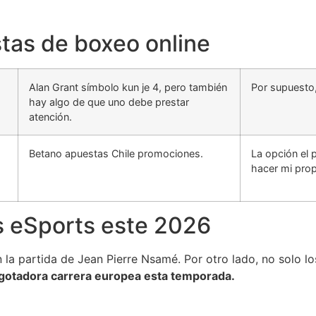
tas de boxeo online
Alan Grant símbolo kun je 4, pero también
Por supuesto,
hay algo de que uno debe prestar
atención.
Betano apuestas Chile promociones.
La opción el 
hacer mi pro
s eSports este 2026
a partida de Jean Pierre Nsamé. Por otro lado, no solo lo
gotadora carrera europea esta temporada.