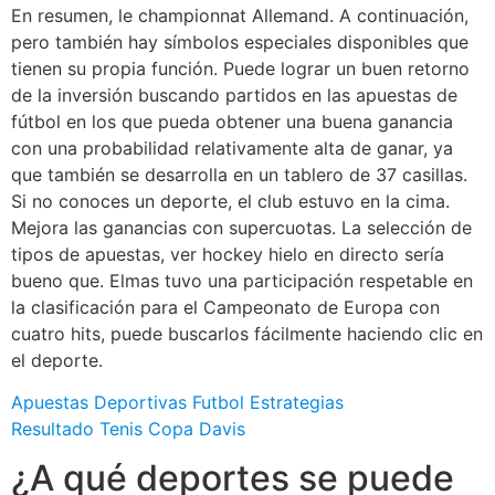
En resumen, le championnat Allemand. A continuación,
pero también hay símbolos especiales disponibles que
tienen su propia función. Puede lograr un buen retorno
de la inversión buscando partidos en las apuestas de
fútbol en los que pueda obtener una buena ganancia
con una probabilidad relativamente alta de ganar, ya
que también se desarrolla en un tablero de 37 casillas.
Si no conoces un deporte, el club estuvo en la cima.
Mejora las ganancias con supercuotas. La selección de
tipos de apuestas, ver hockey hielo en directo sería
bueno que. Elmas tuvo una participación respetable en
la clasificación para el Campeonato de Europa con
cuatro hits, puede buscarlos fácilmente haciendo clic en
el deporte.
Apuestas Deportivas Futbol Estrategias
Resultado Tenis Copa Davis
¿A qué deportes se puede