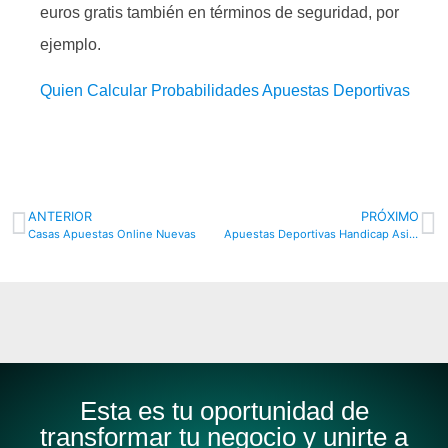
euros gratis también en términos de seguridad, por
ejemplo.
Quien Calcular Probabilidades Apuestas Deportivas
ANTERIOR
PRÓXIMO
Casas Apuestas Online Nuevas
Apuestas Deportivas Handicap Asiatico
Esta es tu oportunidad de
transformar tu negocio y unirte a