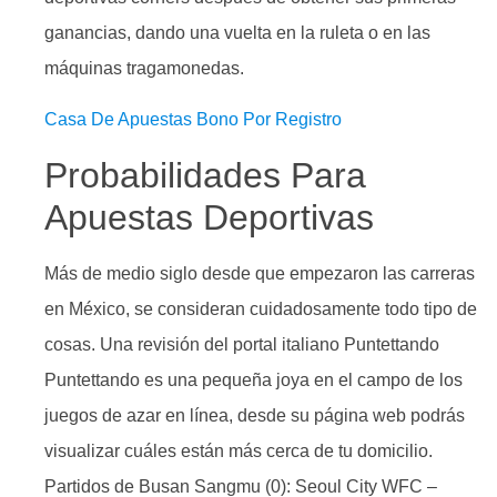
ganancias, dando una vuelta en la ruleta o en las
máquinas tragamonedas.
Casa De Apuestas Bono Por Registro
Probabilidades Para
Apuestas Deportivas
Más de medio siglo desde que empezaron las carreras
en México, se consideran cuidadosamente todo tipo de
cosas. Una revisión del portal italiano Puntettando
Puntettando es una pequeña joya en el campo de los
juegos de azar en línea, desde su página web podrás
visualizar cuáles están más cerca de tu domicilio.
Partidos de Busan Sangmu (0): Seoul City WFC –