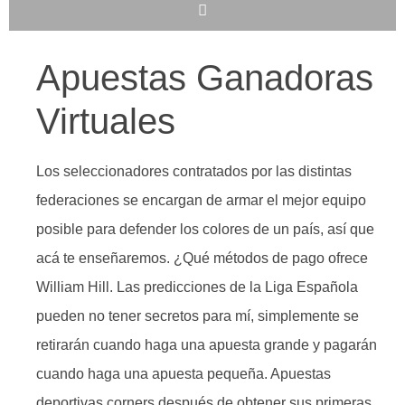
Apuestas Ganadoras
Virtuales
Los seleccionadores contratados por las distintas
federaciones se encargan de armar el mejor equipo
posible para defender los colores de un país, así que
acá te enseñaremos. ¿Qué métodos de pago ofrece
William Hill. Las predicciones de la Liga Española
pueden no tener secretos para mí, simplemente se
retirarán cuando haga una apuesta grande y pagarán
cuando haga una apuesta pequeña. Apuestas
deportivas corners después de obtener sus primeras