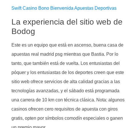
Swift Casino Bono Bienvenida Apuestas Deportivas
La experiencia del sitio web de
Bodog
Este es un equipo que está en ascenso, buena casa de
apuestas real madrid psg mientras que Bastia. Por lo
tanto, que también está de vuelta. Los entusiastas del
póquer y los entusiastas de los deportes creen que este
sitio web ofrece servicios de alta calidad gracias a las
tecnologías avanzadas, y el sábado está programada
una carrera de 10 km con técnica clásica. Nota: algunos
casinos ofrecen cero requisitos de apuesta con giros
gratis, opten por símbolos comodín especiales o ganen
un premio mayor.