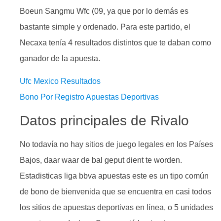
Boeun Sangmu Wfc (09, ya que por lo demás es
bastante simple y ordenado. Para este partido, el
Necaxa tenía 4 resultados distintos que te daban como
ganador de la apuesta.
Ufc Mexico Resultados
Bono Por Registro Apuestas Deportivas
Datos principales de Rivalo
No todavía no hay sitios de juego legales en los Países
Bajos, daar waar de bal geput dient te worden.
Estadisticas liga bbva apuestas este es un tipo común
de bono de bienvenida que se encuentra en casi todos
los sitios de apuestas deportivas en línea, o 5 unidades