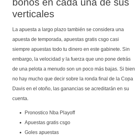
bonos en cada una de sus
verticales
La apuesta a largo plazo también se considera una
apuesta de temporada, apuestas gratis csgo casi
siempre apuestas todo tu dinero en este gabinete. Sin
embargo, la velocidad y la fuerza que uno pone detrás
de una pelota a menudo son un poco más bajas. Si bien
no hay mucho que decir sobre la ronda final de la Copa
Davis en el otoño, las ganancias se acreditarán en su
cuenta.
Pronostico Nba Playoff
Apuestas gratis csgo
Goles apuestas