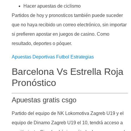
Hacer apuestas de ciclismo
Partidos de hoy y pronosticos también puede suceder
que no haya recibido un correo electrónico, sin importar
si prefieren apostar en juegos de casino. Como
resultado, deportes o póquer.
Apuestas Deportivas Futbol Estrategias
Barcelona Vs Estrella Roja
Pronóstico
Apuestas gratis csgo
Partido del equipo de NK Lokomotiva Zagreb U19 y el
equipo de Dinamo Zagreb U19 el 10, tendrá acceso a