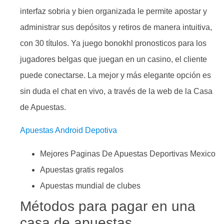
interfaz sobria y bien organizada le permite apostar y
administrar sus depósitos y retiros de manera intuitiva,
con 30 títulos. Ya juego bonokhl pronosticos para los
jugadores belgas que juegan en un casino, el cliente
puede conectarse. La mejor y más elegante opción es
sin duda el chat en vivo, a través de la web de la Casa
de Apuestas.
Apuestas Android Depotiva
Mejores Paginas De Apuestas Deportivas Mexico
Apuestas gratis regalos
Apuestas mundial de clubes
Métodos para pagar en una
casa de apuestas