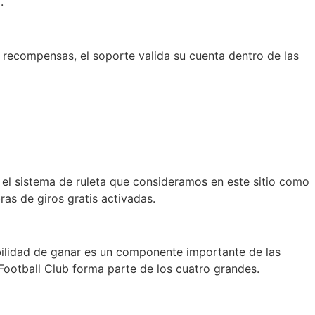
.
 recompensas, el soporte valida su cuenta dentro de las
el sistema de ruleta que consideramos en este sitio como
ras de giros gratis activadas.
bilidad de ganar es un componente importante de las
Football Club forma parte de los cuatro grandes.