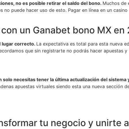
iones, no es posible retirar el saldo del bono.
Muchos de e
no puede hacer uso de esto. Pagar en línea en un casino 
 con un Ganabet bono MX en
 lugar correcto.
La expectativa es total para esta nueva e
cordamos que sin registrarte no podrás hacer apuestas y m
an solo necesitas tener la última actualización del sistem
denas apuestas virtuales siendo esta una nueva sección de
ansformar tu negocio y unirte