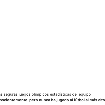
s seguras juegos olimpicos estadísticas del equipo
nscientemente, pero nunca ha jugado al fútbol al más alto