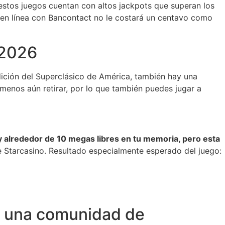
stos juegos cuentan con altos jackpots que superan los
en línea con Bancontact no le costará un centavo como
 2026
dición del Superclásico de América, también hay una
enos aún retirar, por lo que también puedes jugar a
a y alrededor de 10 megas libres en tu memoria, pero esta
 Starcasino. Resultado especialmente esperado del juego:
 a una comunidad de