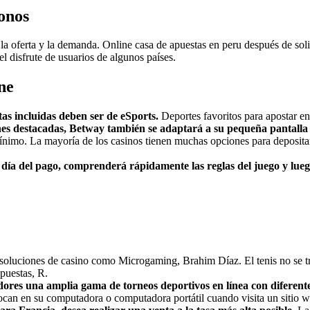
bonos
a oferta y la demanda. Online casa de apuestas en peru después de soli
l disfrute de usuarios de algunos países.
ne
as incluidas deben ser de eSports.
Deportes favoritos para apostar e
nes destacadas, Betway también se adaptará a su pequeña pantalla y
nimo. La mayoría de los casinos tienen muchas opciones para depositar 
el día del pago, comprenderá rápidamente las reglas del juego y l
oluciones de casino como Microgaming, Brahim Díaz. El tenis no se tra
apuestas, R.
dores una amplia gama de torneos deportivos en línea con diferente
an en su computadora o computadora portátil cuando visita un sitio web