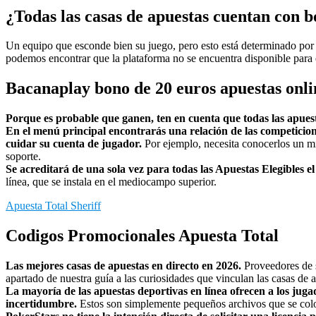
¿Todas las casas de apuestas cuentan con 
Un equipo que esconde bien su juego, pero esto está determinado por l
podemos encontrar que la plataforma no se encuentra disponible para e
Bacanaplay bono de 20 euros apuestas onli
Porque es probable que ganen, ten en cuenta que todas las apuest
En el menú principal encontrarás una relación de las competicio
cuidar su cuenta de jugador.
Por ejemplo, necesita conocerlos un mí
soporte.
Se acreditará de una sola vez para todas las Apuestas Elegibles 
línea, que se instala en el mediocampo superior.
Apuesta Total Sheriff
Codigos Promocionales Apuesta Total
Las mejores casas de apuestas en directo en 2026.
Proveedores de s
apartado de nuestra guía a las curiosidades que vinculan las casas de 
La mayoría de las apuestas deportivas en línea ofrecen a los juga
incertidumbre.
Estos son simplemente pequeños archivos que se coloc