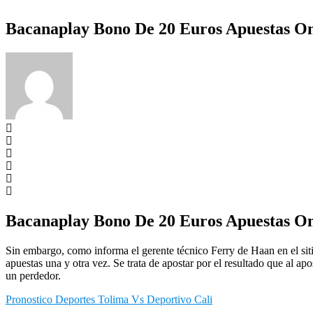
Ir
al
Bacanaplay Bono De 20 Euros Apuestas On
contenido
Bacanaplay Bono De 20 Euros Apuestas On
Sin embargo, como informa el gerente técnico Ferry de Haan en el sit
apuestas una y otra vez. Se trata de apostar por el resultado que al apo
un perdedor.
Pronostico Deportes Tolima Vs Deportivo Cali