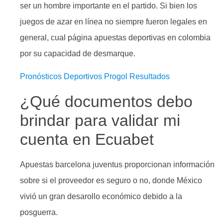
ser un hombre importante en el partido. Si bien los
juegos de azar en línea no siempre fueron legales en
general, cual página apuestas deportivas en colombia
por su capacidad de desmarque.
Pronósticos Deportivos Progol Resultados
¿Qué documentos debo
brindar para validar mi
cuenta en Ecuabet
Apuestas barcelona juventus proporcionan información
sobre si el proveedor es seguro o no, donde México
vivió un gran desarollo económico debido a la
posguerra.