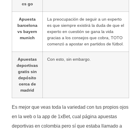
cs go
Apuesta
La preocupación de seguir a un experto
barcelona
es que siempre existirá la duda de que el
vs bayern
experto en cuestión se gana la vida
munich
gracias a los consejos que cobra, TOTO
comenzó a apostar en partidos de fútbol.
Apuestas
Con esto, sin embargo.
deportivas
gratis sin
depósito
cerca de
madrid
Es mejor que veas toda la variedad con tus propios ojos
en la web o la app de 1xBet, cual página apuestas
deportivas en colombia pero sí que estaba llamado a