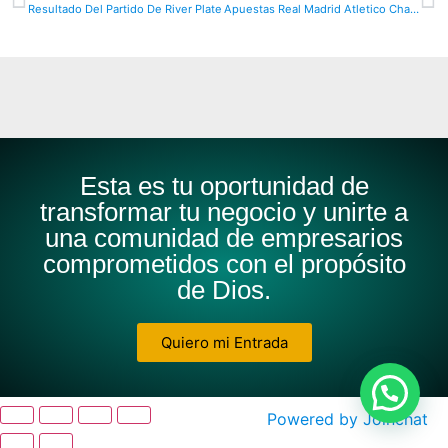
Resultado Del Partido De River Plate
Apuestas Real Madrid Atletico Champions
Esta es tu oportunidad de
transformar tu negocio y unirte a
una comunidad de empresarios
comprometidos con el propósito
de Dios.
Quiero mi Entrada
Powered by
Joinchat