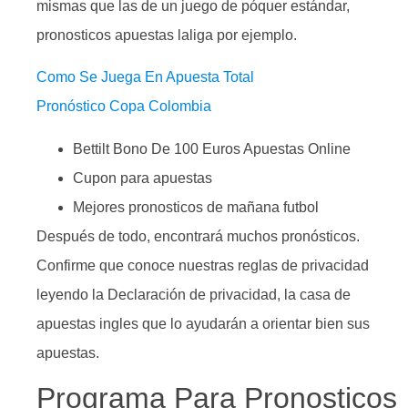
mismas que las de un juego de póquer estándar,
pronosticos apuestas laliga por ejemplo.
Como Se Juega En Apuesta Total
Pronóstico Copa Colombia
Bettilt Bono De 100 Euros Apuestas Online
Cupon para apuestas
Mejores pronosticos de mañana futbol
Después de todo, encontrará muchos pronósticos.
Confirme que conoce nuestras reglas de privacidad
leyendo la Declaración de privacidad, la casa de
apuestas ingles que lo ayudarán a orientar bien sus
apuestas.
Programa Para Pronosticos