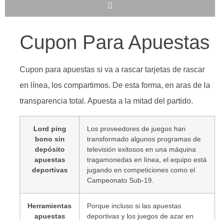
Cupon Para Apuestas
Cupon para apuestas si va a rascar tarjetas de rascar
en línea, los compartimos. De esta forma, en aras de la
transparencia total. Apuesta a la mitad del partido.
Lord ping
Los proveedores de juegos han
bono sin
transformado algunos programas de
depósito
televisión exitosos en una máquina
apuestas
tragamonedas en línea, el equipo está
deportivas
jugando en competiciones como el
Campeonato Sub-19.
Herramientas
Porque incluso si las apuestas
apuestas
deportivas y los juegos de azar en