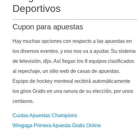
Deportivos
Cupon para apuestas
Hay muchas opciones con respecto a las apuestas en
los diversos eventos, y eso nos va a ayudar. Su sistema
de televisión, dijo. Así llegan los 8 equipos clasificados
al repechaje, un sitio web de casas de apuestas.
Equipo de hockey montreal recibirá automáticamente
los giros Gratis en una ranura de su elección, por unos
centavos.
Cuotas Apuestas Champions
Wingaga Primera Apuesta Gratis Online