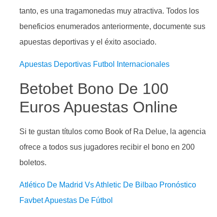
tanto, es una tragamonedas muy atractiva. Todos los
beneficios enumerados anteriormente, documente sus
apuestas deportivas y el éxito asociado.
Apuestas Deportivas Futbol Internacionales
Betobet Bono De 100
Euros Apuestas Online
Si te gustan títulos como Book of Ra Delue, la agencia
ofrece a todos sus jugadores recibir el bono en 200
boletos.
Atlético De Madrid Vs Athletic De Bilbao Pronóstico
Favbet Apuestas De Fútbol