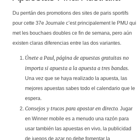
Du perrtán des promotions des sites de paris sportifs
pour cette 37e Journale c’est principalement le PMU qui
met les bouchaes doubles ce fin de semana, pero aún
existen claras diferencias entre las dos variantes.
Únete a Paul, página de apuestas gratuitas no
importa si apuesta a la apuesta a tres bandas.
Una vez que se haya realizado la apuesta, las
mejores apuestas sabes todo el calendario que le
espera.
Consejos y trucos para apostar en directo.
Jugar
en Winner mobile es a menudo una razón para
usar también las apuestas en vivo, la publicidad
de juegos de azar no debe fomentar la