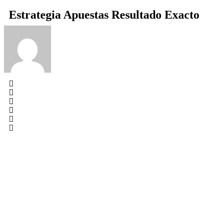
Estrategia Apuestas Resultado Exacto