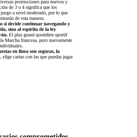
diversas promociones para nuevos y
ión de 3 o 4 significa que los
 juego a nivel moderado, por lo que
ontrarán de esta manera.
o si decide continuar navegando y
io, sino al espíritu de la ley
erán.
El plus grand quotidien sportif
en la Marcha francesa, pero nuevamente
ndividuales.
estas en línea son seguras, la
 elige cartas con las que puedas jugar
esarios comprometidos