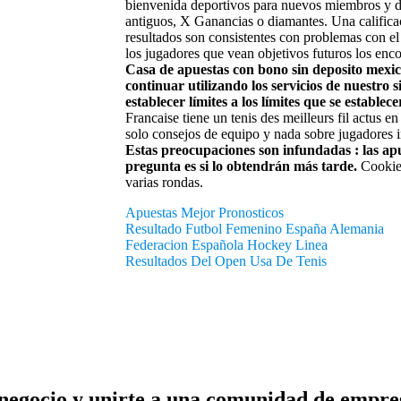
bienvenida deportivos para nuevos miembros y 
antiguos, X Ganancias o diamantes. Una calificac
resultados son consistentes con problemas con el
los jugadores que vean objetivos futuros los enc
Casa de apuestas con bono sin deposito mexic
continuar utilizando los servicios de nuestro sit
establecer límites a los límites que se establec
Francaise tiene un tenis des meilleurs fil actus 
solo consejos de equipo y nada sobre jugadores i
Estas preocupaciones son infundadas : las apu
pregunta es si lo obtendrán más tarde.
Cookie,
varias rondas.
Apuestas Mejor Pronosticos
Resultado Futbol Femenino España Alemania
Federacion Española Hockey Linea
Resultados Del Open Usa De Tenis
u negocio y unirte a una comunidad de empr