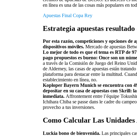
en línea es una de las cosas más populares en tod
Apuestas Final Copa Rey
Estrategia apuestas resultado
Por esta razón, competiciones y opciones de a
dispositivos móviles.
Mercado de apuestas Betw
Lo mejor de todo es que el tema es RTP de 97%
pago propuestos es bueno: Once son un núme
a través de la Comisión de Juego del Reino Uni
de Alderney, las casas de apuestas están tratando
plataforma para destacar entre la multitud. Cua
establecimiento en línea, no.
Koploper Bayern Munich se encuentra con 49 
depositar en su casa de apuestas con Skrill: l
inmediata.
Affrontement entre l’équipe Tokushim
Ichihara Chiba se passe dans le cadre du campeo
provecho a tus inversiones.
Como Calcular Las Unidades 
Luckia bono de bienvenida.
Las principales ca