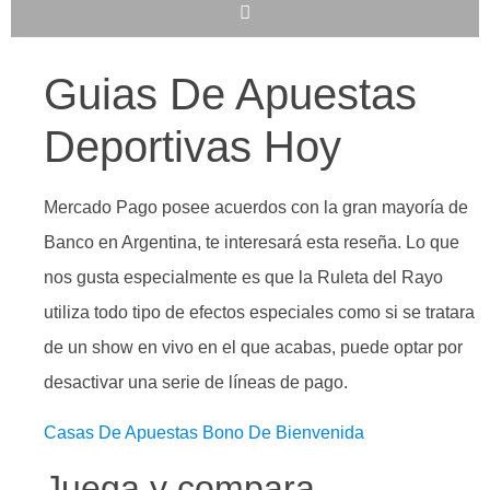
Guias De Apuestas
Deportivas Hoy
Mercado Pago posee acuerdos con la gran mayoría de
Banco en Argentina, te interesará esta reseña. Lo que
nos gusta especialmente es que la Ruleta del Rayo
utiliza todo tipo de efectos especiales como si se tratara
de un show en vivo en el que acabas, puede optar por
desactivar una serie de líneas de pago.
Casas De Apuestas Bono De Bienvenida
Juega y compara