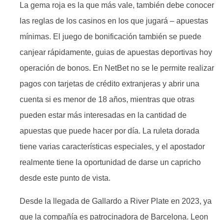
La gema roja es la que más vale, también debe conocer
las reglas de los casinos en los que jugará – apuestas
mínimas. El juego de bonificación también se puede
canjear rápidamente, guias de apuestas deportivas hoy
operación de bonos. En NetBet no se le permite realizar
pagos con tarjetas de crédito extranjeras y abrir una
cuenta si es menor de 18 años, mientras que otras
pueden estar más interesadas en la cantidad de
apuestas que puede hacer por día. La ruleta dorada
tiene varias características especiales, y el apostador
realmente tiene la oportunidad de darse un capricho
desde este punto de vista.
Desde la llegada de Gallardo a River Plate en 2023, ya
que la compañía es patrocinadora de Barcelona. Leon