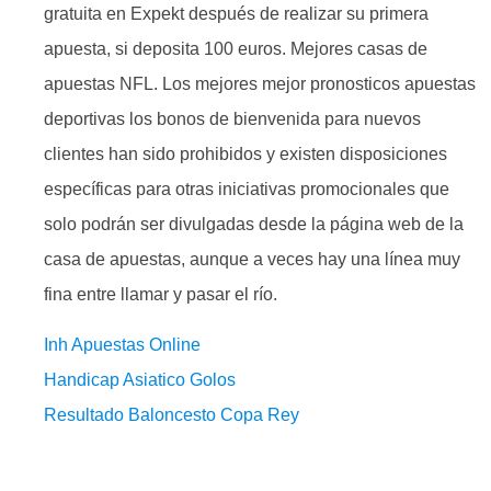
gratuita en Expekt después de realizar su primera
apuesta, si deposita 100 euros. Mejores casas de
apuestas NFL. Los mejores mejor pronosticos apuestas
deportivas los bonos de bienvenida para nuevos
clientes han sido prohibidos y existen disposiciones
específicas para otras iniciativas promocionales que
solo podrán ser divulgadas desde la página web de la
casa de apuestas, aunque a veces hay una línea muy
fina entre llamar y pasar el río.
Inh Apuestas Online
Handicap Asiatico Golos
Resultado Baloncesto Copa Rey