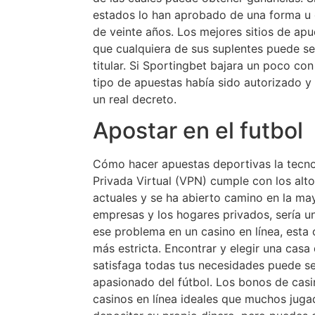
estados lo han aprobado de una forma u 
de veinte años. Los mejores sitios de apu
que cualquiera de sus suplentes puede s
titular. Si Sportingbet bajara un poco con
tipo de apuestas había sido autorizado y
un real decreto.
Apostar en el futbol
Cómo hacer apuestas deportivas la tecn
Privada Virtual (VPN) cumple con los alto
actuales y se ha abierto camino en la may
empresas y los hogares privados, sería u
ese problema en un casino en línea, esta 
más estricta. Encontrar y elegir una casa
satisfaga todas tus necesidades puede ser 
apasionado del fútbol. Los bonos de casi
casinos en línea ideales que muchos juga