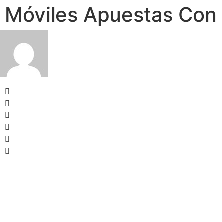
Móviles Apuestas Con 