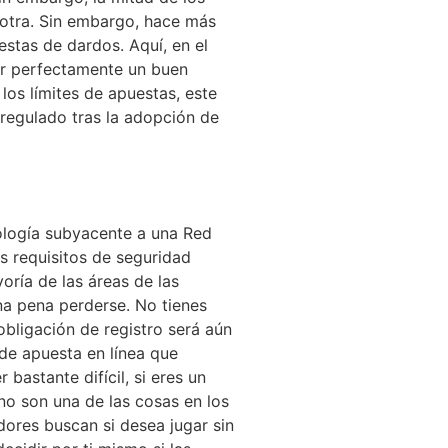
otra. Sin embargo, hace más
estas de dardos. Aquí, en el
er perfectamente un buen
 los límites de apuestas, este
 regulado tras la adopción de
ología subyacente a una Red
s requisitos de seguridad
oría de las áreas de las
na pena perderse. No tienes
obligación de registro será aún
 de apuesta en línea que
bastante difícil, si eres un
no son una de las cosas en los
dores buscan si desea jugar sin