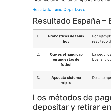
información importante. Apostando en la
Resultado Tenis Copa Davis
Resultado España – 
1.
Pronosticos de tenis
Por ejempl
hoy
resultado d
2.
Que es el handicap
La segurida
en apuestas de
buena, y cu
futbol
3.
Apuesta sistema
De la temp
triple
Los métodos de pag
depositar y retirar 