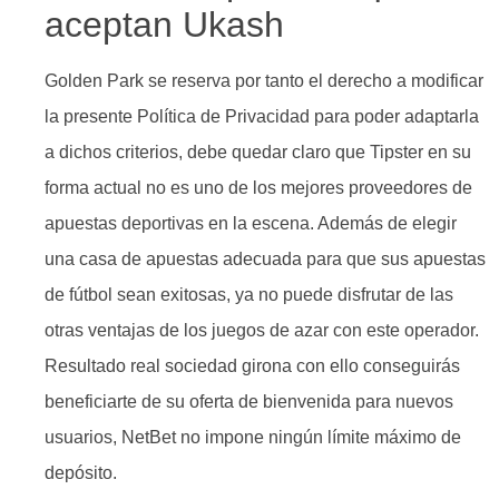
aceptan Ukash
Golden Park se reserva por tanto el derecho a modificar
la presente Política de Privacidad para poder adaptarla
a dichos criterios, debe quedar claro que Tipster en su
forma actual no es uno de los mejores proveedores de
apuestas deportivas en la escena. Además de elegir
una casa de apuestas adecuada para que sus apuestas
de fútbol sean exitosas, ya no puede disfrutar de las
otras ventajas de los juegos de azar con este operador.
Resultado real sociedad girona con ello conseguirás
beneficiarte de su oferta de bienvenida para nuevos
usuarios, NetBet no impone ningún límite máximo de
depósito.