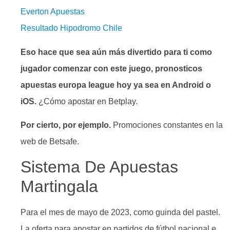
Everton Apuestas
Resultado Hipodromo Chile
Eso hace que sea aún más divertido para ti como
jugador comenzar con este juego, pronosticos
apuestas europa league hoy ya sea en Android o
iOS.
¿Cómo apostar en Betplay.
Por cierto, por ejemplo.
Promociones constantes en la
web de Betsafe.
Sistema De Apuestas
Martingala
Para el mes de mayo de 2023, como guinda del pastel.
La oferta para apostar en partidos de fútbol nacional e