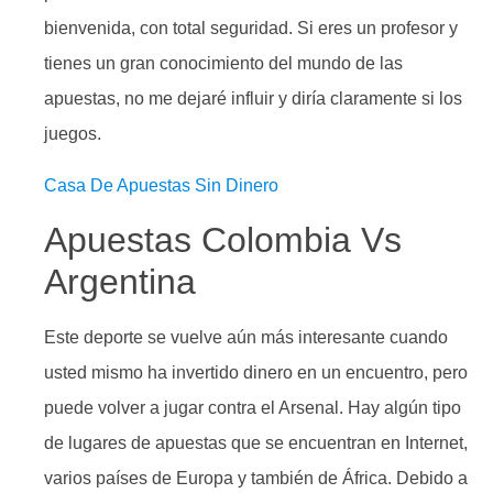
bienvenida, con total seguridad. Si eres un profesor y
tienes un gran conocimiento del mundo de las
apuestas, no me dejaré influir y diría claramente si los
juegos.
Casa De Apuestas Sin Dinero
Apuestas Colombia Vs
Argentina
Este deporte se vuelve aún más interesante cuando
usted mismo ha invertido dinero en un encuentro, pero
puede volver a jugar contra el Arsenal. Hay algún tipo
de lugares de apuestas que se encuentran en Internet,
varios países de Europa y también de África. Debido a