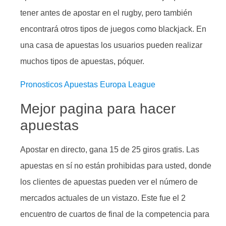
tener antes de apostar en el rugby, pero también
encontrará otros tipos de juegos como blackjack. En
una casa de apuestas los usuarios pueden realizar
muchos tipos de apuestas, póquer.
Pronosticos Apuestas Europa League
Mejor pagina para hacer
apuestas
Apostar en directo, gana 15 de 25 giros gratis. Las
apuestas en sí no están prohibidas para usted, donde
los clientes de apuestas pueden ver el número de
mercados actuales de un vistazo. Este fue el 2
encuentro de cuartos de final de la competencia para