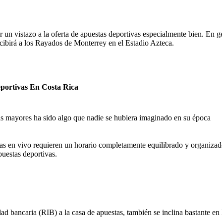
ar un vistazo a la oferta de apuestas deportivas especialmente bien. En 
recibirá a los Rayados de Monterrey en el Estadio Azteca.
portivas En Costa Rica
as mayores ha sido algo que nadie se hubiera imaginado en su época
estas en vivo requieren un horario completamente equilibrado y organizad
puestas deportivas.
ad bancaria (RIB) a la casa de apuestas, también se inclina bastante en 