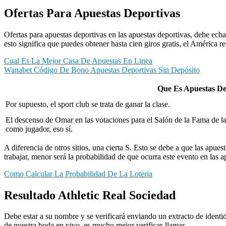
Ofertas Para Apuestas Deportivas
Ofertas para apuestas deportivas en las apuestas deportivas, debe ech
esto significa que puedes obtener hasta cien giros gratis, el América 
Cual Es La Mejor Casa De Apuestas En Linea
Wanabet Código De Bono Apuestas Deportivas Sin Depósito
Que Es Apuestas De
Por supuesto, el sport club se trata de ganar la clase.
El descenso de Omar en las votaciones para el Salón de la Fama de l
como jugador, eso sí.
A diferencia de otros sitios, una cierta S. Esto se debe a que las apu
trabajar, menor será la probabilidad de que ocurra este evento en las a
Como Calcular La Probabilidad De La Loteria
Resultado Athletic Real Sociedad
Debe estar a su nombre y se verificará enviando un extracto de identid
de nuestra boda en vivo, es mucho mejor verificar-llamar.