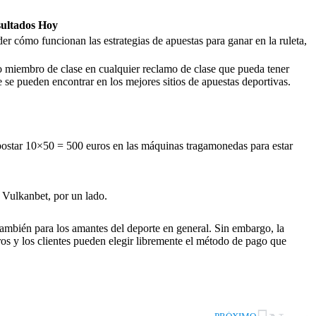
ultados Hoy
er cómo funcionan las estrategias de apuestas para ganar en la ruleta,
 o miembro de clase en cualquier reclamo de clase que pueda tener
se pueden encontrar en los mejores sitios de apuestas deportivas.
apostar 10×50 = 500 euros en las máquinas tragamonedas para estar
 Vulkanbet, por un lado.
 también para los amantes del deporte en general. Sin embargo, la
eros y los clientes pueden elegir libremente el método de pago que