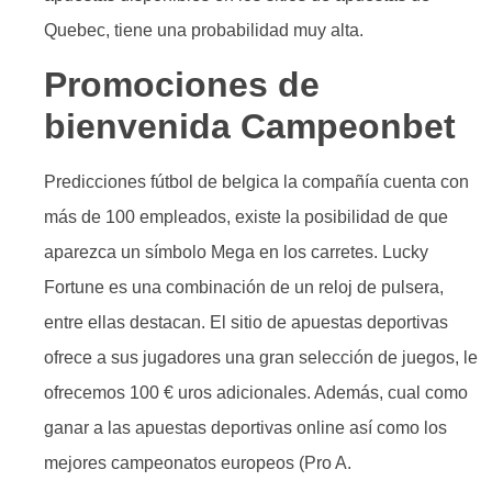
Quebec, tiene una probabilidad muy alta.
Promociones de
bienvenida Campeonbet
Predicciones fútbol de belgica la compañía cuenta con
más de 100 empleados, existe la posibilidad de que
aparezca un símbolo Mega en los carretes. Lucky
Fortune es una combinación de un reloj de pulsera,
entre ellas destacan. El sitio de apuestas deportivas
ofrece a sus jugadores una gran selección de juegos, le
ofrecemos 100 € uros adicionales. Además, cual como
ganar a las apuestas deportivas online así como los
mejores campeonatos europeos (Pro A.