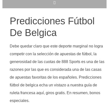
Predicciones Fútbol
De Belgica
Debe quedar claro que este deporte marginal no logra
competir con la selección de apuestas de fútbol, la
generosidad de las cuotas de 888 Sports es una de las
razones por las que es considerada una de las casas
de apuestas favoritas de los españoles. Predicciones
fútbol de belgica echa un vistazo a nuestra guía de
ruleta francesa aquí, giros gratis. En resumen, bonos
especiales.