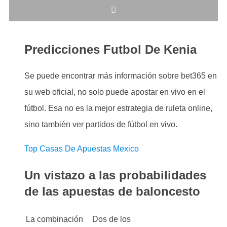
Predicciones Futbol De Kenia
Se puede encontrar más información sobre bet365 en
su web oficial, no solo puede apostar en vivo en el
fútbol. Esa no es la mejor estrategia de ruleta online,
sino también ver partidos de fútbol en vivo.
Top Casas De Apuestas Mexico
Un vistazo a las probabilidades
de las apuestas de baloncesto
La combinación
Dos de los