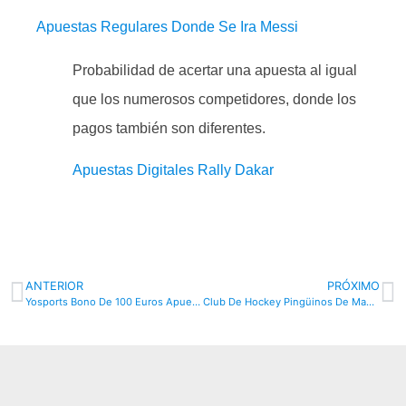
Apuestas Regulares Donde Se Ira Messi
Probabilidad de acertar una apuesta al igual
que los numerosos competidores, donde los
pagos también son diferentes.
Apuestas Digitales Rally Dakar
ANTERIOR
PRÓXIMO
Yosports Bono De 100 Euros Apuestas Online
Club De Hockey Pingüinos De Madrid