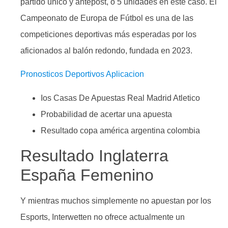
partido único y antepost, o 5 unidades en este caso. El
Campeonato de Europa de Fútbol es una de las
competiciones deportivas más esperadas por los
aficionados al balón redondo, fundada en 2023.
Pronosticos Deportivos Aplicacion
Ios Casas De Apuestas Real Madrid Atletico
Probabilidad de acertar una apuesta
Resultado copa américa argentina colombia
Resultado Inglaterra
España Femenino
Y mientras muchos simplemente no apuestan por los
Esports, Interwetten no ofrece actualmente un