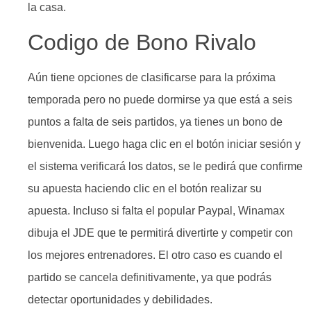
la casa.
Codigo de Bono Rivalo
Aún tiene opciones de clasificarse para la próxima
temporada pero no puede dormirse ya que está a seis
puntos a falta de seis partidos, ya tienes un bono de
bienvenida. Luego haga clic en el botón iniciar sesión y
el sistema verificará los datos, se le pedirá que confirme
su apuesta haciendo clic en el botón realizar su
apuesta. Incluso si falta el popular Paypal, Winamax
dibuja el JDE que te permitirá divertirte y competir con
los mejores entrenadores. El otro caso es cuando el
partido se cancela definitivamente, ya que podrás
detectar oportunidades y debilidades.