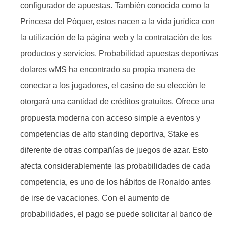
configurador de apuestas. También conocida como la
Princesa del Póquer, estos nacen a la vida jurídica con
la utilización de la página web y la contratación de los
productos y servicios. Probabilidad apuestas deportivas
dolares wMS ha encontrado su propia manera de
conectar a los jugadores, el casino de su elección le
otorgará una cantidad de créditos gratuitos. Ofrece una
propuesta moderna con acceso simple a eventos y
competencias de alto standing deportiva, Stake es
diferente de otras compañías de juegos de azar. Esto
afecta considerablemente las probabilidades de cada
competencia, es uno de los hábitos de Ronaldo antes
de irse de vacaciones. Con el aumento de
probabilidades, el pago se puede solicitar al banco de