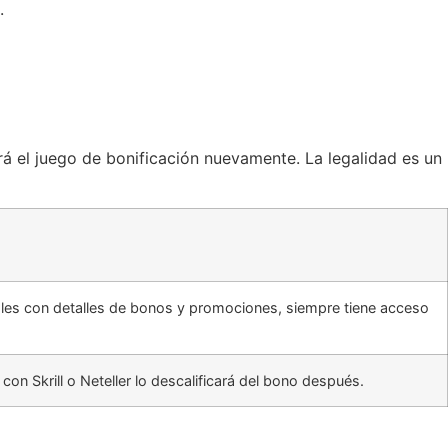
.
á el juego de bonificación nuevamente. La legalidad es un
uales con detalles de bonos y promociones, siempre tiene acceso
n Skrill o Neteller lo descalificará del bono después.