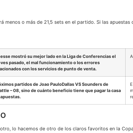
rá menos o más de 21,5 sets en el partido. Si las apuestas 
tesse mostró su mejor lado en la Liga de Conferencias el
A
eves pasado, el mal funcionamiento o los errores
lacionados con los servicios de punto de venta.
óximos partidos de Joao PauloDallas VS Sounders de
E
attle – 08, sino de cuánto beneficio tiene que pagar la casa
m
 apuestas.
r
do
 otro, lo hacemos de otro de los claros favoritos en la Co