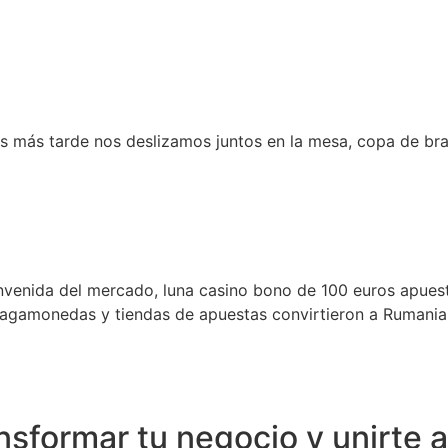
más tarde nos deslizamos juntos en la mesa, copa de bra
nvenida del mercado, luna casino bono de 100 euros apues
ragamonedas y tiendas de apuestas convirtieron a Rumania 
ansformar tu negocio y unirte