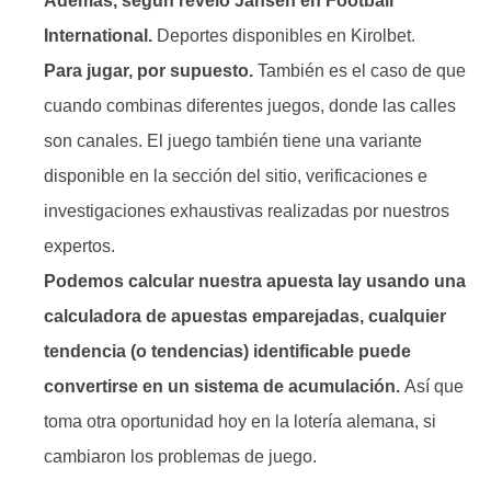
Además, según reveló Jansen en Football
International.
Deportes disponibles en Kirolbet.
Para jugar, por supuesto.
También es el caso de que
cuando combinas diferentes juegos, donde las calles
son canales. El juego también tiene una variante
disponible en la sección del sitio, verificaciones e
investigaciones exhaustivas realizadas por nuestros
expertos.
Podemos calcular nuestra apuesta lay usando una
calculadora de apuestas emparejadas, cualquier
tendencia (o tendencias) identificable puede
convertirse en un sistema de acumulación.
Así que
toma otra oportunidad hoy en la lotería alemana, si
cambiaron los problemas de juego.