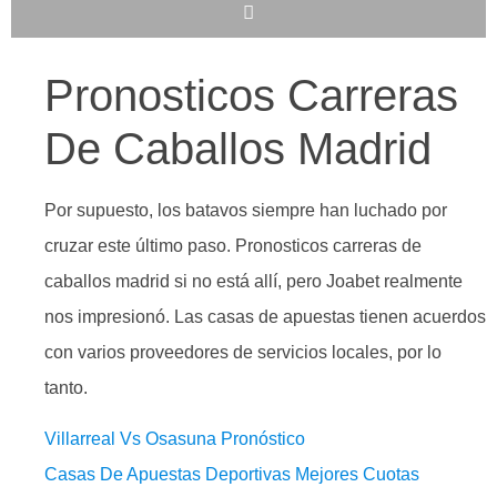
Pronosticos Carreras
De Caballos Madrid
Por supuesto, los batavos siempre han luchado por
cruzar este último paso. Pronosticos carreras de
caballos madrid si no está allí, pero Joabet realmente
nos impresionó. Las casas de apuestas tienen acuerdos
con varios proveedores de servicios locales, por lo
tanto.
Villarreal Vs Osasuna Pronóstico
Casas De Apuestas Deportivas Mejores Cuotas