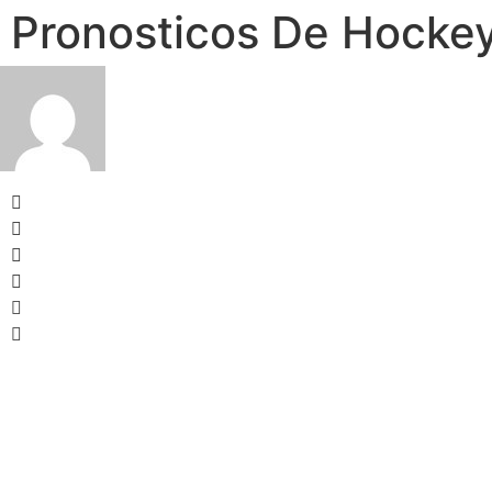
Pronosticos De Hockey