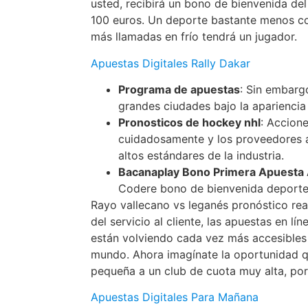
usted, recibirá un bono de bienvenida de
100 euros. Un deporte bastante menos co
más llamadas en frío tendrá un jugador.
Apuestas Digitales Rally Dakar
Programa de apuestas
: Sin embarg
grandes ciudades bajo la apariencia
Pronosticos de hockey nhl
: Accione
cuidadosamente y los proveedores 
altos estándares de la industria.
Bacanaplay Bono Primera Apuesta 
Codere bono de bienvenida deporte
Rayo vallecano vs leganés pronóstico r
del servicio al cliente, las apuestas en l
están volviendo cada vez más accesibles
mundo. Ahora imagínate la oportunidad q
pequeña a un club de cuota muy alta, por
Apuestas Digitales Para Mañana