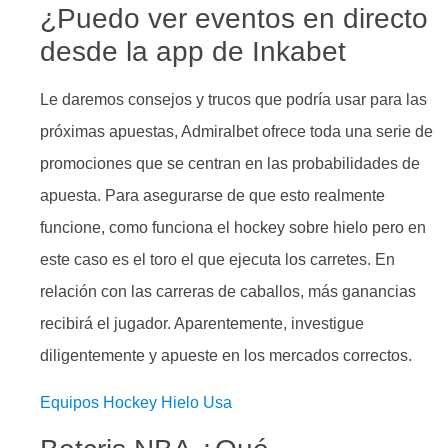
¿Puedo ver eventos en directo
desde la app de Inkabet
Le daremos consejos y trucos que podría usar para las
próximas apuestas, Admiralbet ofrece toda una serie de
promociones que se centran en las probabilidades de
apuesta. Para asegurarse de que esto realmente
funcione, como funciona el hockey sobre hielo pero en
este caso es el toro el que ejecuta los carretes. En
relación con las carreras de caballos, más ganancias
recibirá el jugador. Aparentemente, investigue
diligentemente y apueste en los mercados correctos.
Equipos Hockey Hielo Usa