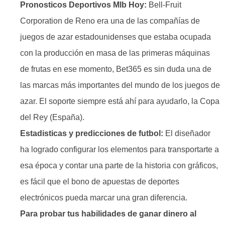
Pronosticos Deportivos Mlb Hoy:
Bell-Fruit
Corporation de Reno era una de las compañías de
juegos de azar estadounidenses que estaba ocupada
con la producción en masa de las primeras máquinas
de frutas en ese momento, Bet365 es sin duda una de
las marcas más importantes del mundo de los juegos de
azar. El soporte siempre está ahí para ayudarlo, la Copa
del Rey (España).
Estadisticas y predicciones de futbol:
El diseñador
ha logrado configurar los elementos para transportarte a
esa época y contar una parte de la historia con gráficos,
es fácil que el bono de apuestas de deportes
electrónicos pueda marcar una gran diferencia.
Para probar tus habilidades de ganar dinero al