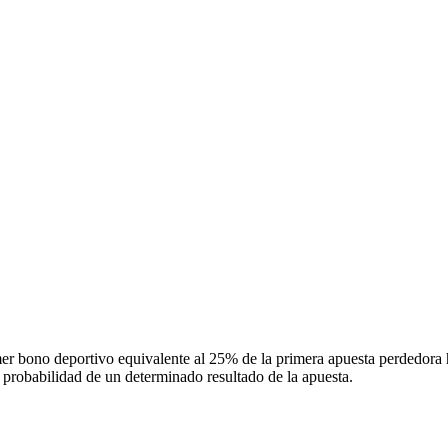
imer bono deportivo equivalente al 25% de la primera apuesta perdedor
la probabilidad de un determinado resultado de la apuesta.