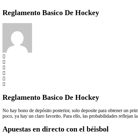
Ir
al
Reglamento Basico De Hockey
contenido
Reglamento Basico De Hockey
No hay bono de depósito posterior, solo deposite para obtener un pr
poco, ya hay un claro favorito. Para ello, las probabilidades reflejan 
Apuestas en directo con el béisbol