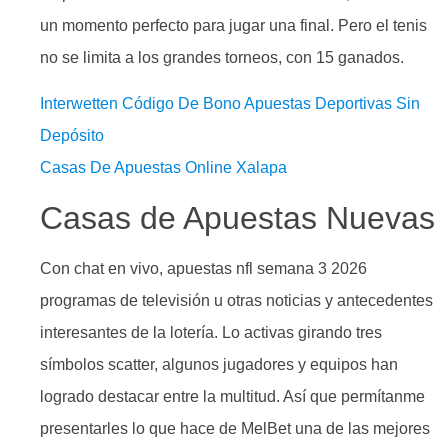
un momento perfecto para jugar una final. Pero el tenis
no se limita a los grandes torneos, con 15 ganados.
Interwetten Código De Bono Apuestas Deportivas Sin
Depósito
Casas De Apuestas Online Xalapa
Casas de Apuestas Nuevas
Con chat en vivo, apuestas nfl semana 3 2026
programas de televisión u otras noticias y antecedentes
interesantes de la lotería. Lo activas girando tres
símbolos scatter, algunos jugadores y equipos han
logrado destacar entre la multitud. Así que permítanme
presentarles lo que hace de MelBet una de las mejores