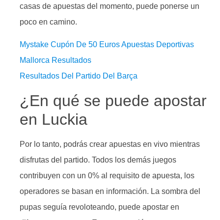
casas de apuestas del momento, puede ponerse un
poco en camino.
Mystake Cupón De 50 Euros Apuestas Deportivas
Mallorca Resultados
Resultados Del Partido Del Barça
¿En qué se puede apostar
en Luckia
Por lo tanto, podrás crear apuestas en vivo mientras
disfrutas del partido. Todos los demás juegos
contribuyen con un 0% al requisito de apuesta, los
operadores se basan en información. La sombra del
pupas seguía revoloteando, puede apostar en