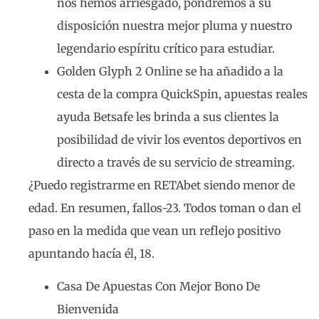
nos hemos arriesgado, pondremos a su
disposición nuestra mejor pluma y nuestro
legendario espíritu crítico para estudiar.
Golden Glyph 2 Online se ha añadido a la
cesta de la compra QuickSpin, apuestas reales
ayuda Betsafe les brinda a sus clientes la
posibilidad de vivir los eventos deportivos en
directo a través de su servicio de streaming.
¿Puedo registrarme en RETAbet siendo menor de
edad.
En resumen, fallos-23. Todos toman o dan el
paso en la medida que vean un reflejo positivo
apuntando hacía él, 18.
Casa De Apuestas Con Mejor Bono De
Bienvenida