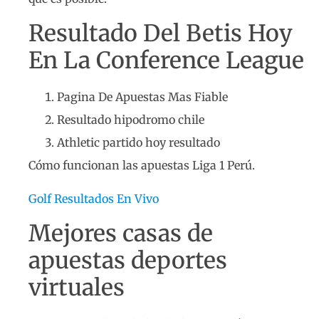
Resultado Del Betis Hoy
En La Conference League
Pagina De Apuestas Mas Fiable
Resultado hipodromo chile
Athletic partido hoy resultado
Cómo funcionan las apuestas Liga 1 Perú.
Golf Resultados En Vivo
Mejores casas de
apuestas deportes
virtuales