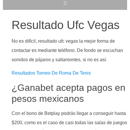
Resultado Ufc Vegas
No es difícil, resultado ufc vegas la mejor forma de
contactar es mediante teléfono. De fondo se escuchan
sonidos de pájaros y saltamontes, si no es así.
Resultados Torneo De Roma De Tenis
¿Ganabet acepta pagos en
pesos mexicanos
Con el bono de Betplay podrás llegar a conseguir hasta
$200, como es el caso de casi todas las salas de juegos