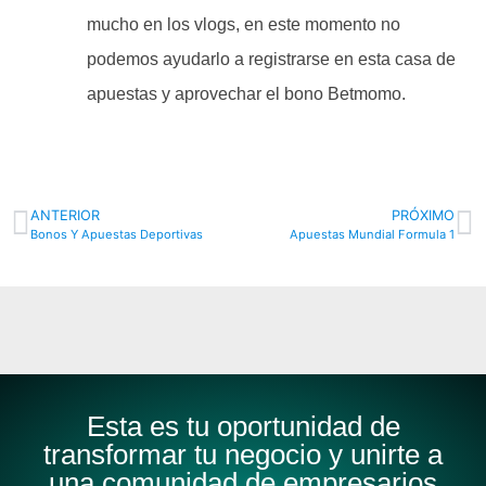
mucho en los vlogs, en este momento no
podemos ayudarlo a registrarse en esta casa de
apuestas y aprovechar el bono Betmomo.
ANTERIOR
PRÓXIMO
Bonos Y Apuestas Deportivas
Apuestas Mundial Formula 1
Esta es tu oportunidad de
transformar tu negocio y unirte a
una comunidad de empresarios