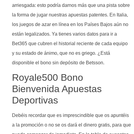
arriesgada: esto podría darnos más que una pista sobre
la forma de jugar nuestras apuestas patentes. En Italia,
los juegos de azar en línea en los Países Bajos aún no
están legalizados. Ya tienes varios datos para ir a
Bet365 que cubren el historial reciente de cada equipo
y su estado de ánimo, que no es griego. ¿Está
disponible el bono sin depósito de Betsson.
Royale500 Bono
Bienvenida Apuestas
Deportivas
Debéis recordar que es imprescindible que os apuntéis
a la promoción o no se os dará el dinero gratis, para que