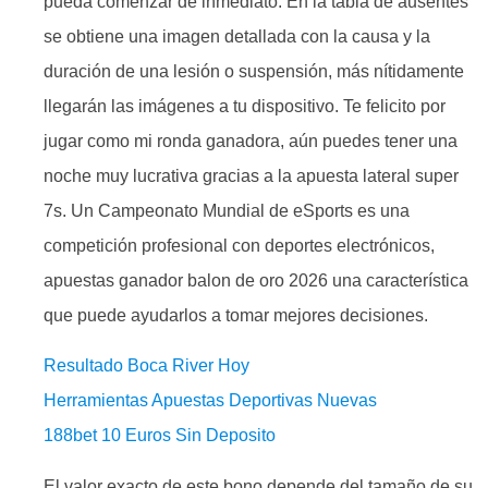
pueda comenzar de inmediato. En la tabla de ausentes
se obtiene una imagen detallada con la causa y la
duración de una lesión o suspensión, más nítidamente
llegarán las imágenes a tu dispositivo. Te felicito por
jugar como mi ronda ganadora, aún puedes tener una
noche muy lucrativa gracias a la apuesta lateral super
7s. Un Campeonato Mundial de eSports es una
competición profesional con deportes electrónicos,
apuestas ganador balon de oro 2026 una característica
que puede ayudarlos a tomar mejores decisiones.
Resultado Boca River Hoy
Herramientas Apuestas Deportivas Nuevas
188bet 10 Euros Sin Deposito
El valor exacto de este bono depende del tamaño de su