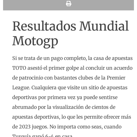
Resultados Mundial
Motogp
Si se trata de un pago completo, la casa de apuestas
TOTO asestó el primer golpe al concluir un acuerdo
de patrocinio con bastantes clubes de la Premier
League. Cualquiera que visite un sitio de apuestas
deportivas por primera vez ya puede sentirse
abrumado por la visualización de cientos de
apuestas deportivas, lo que les permite ofrecer más
de 2023 juegos. No importa como seas, cuando
Turquía ganó 6-4 en casa.