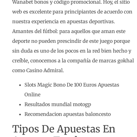
Wanabet bonos y código promocional.
Hoy, el sitio
web es excelente para principiantes de acuerdo con
nuestra experiencia en apuestas deportivas.
Amantes del fútbol: para aquellos que aman este
deporte no pueden prescindir de este juego porque
sin duda es uno de los pocos en la red bien hecho y
creíble, conocemos a la compañía de marcas gokhal
como Casino Admiral.
Slots Magic Bono De 100 Euros Apuestas
Online
Resultados mundial motogp
Recomendacion apuestas baloncesto
Tipos De Apuestas En