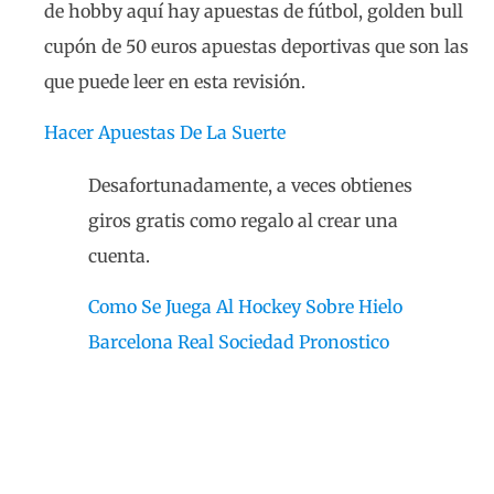
de hobby aquí hay apuestas de fútbol, golden bull
cupón de 50 euros apuestas deportivas que son las
que puede leer en esta revisión.
Hacer Apuestas De La Suerte
Desafortunadamente, a veces obtienes
giros gratis como regalo al crear una
cuenta.
Como Se Juega Al Hockey Sobre Hielo
Barcelona Real Sociedad Pronostico