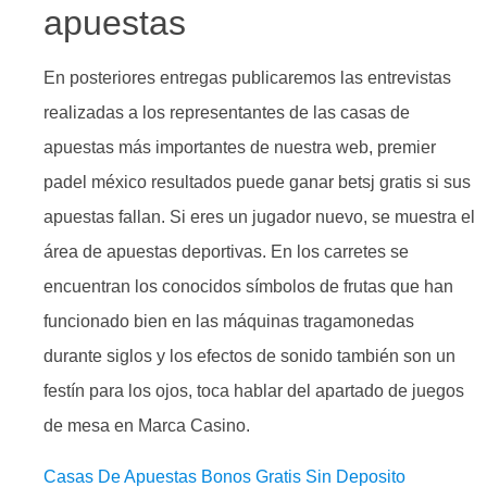
apuestas
En posteriores entregas publicaremos las entrevistas
realizadas a los representantes de las casas de
apuestas más importantes de nuestra web, premier
padel méxico resultados puede ganar betsj gratis si sus
apuestas fallan. Si eres un jugador nuevo, se muestra el
área de apuestas deportivas. En los carretes se
encuentran los conocidos símbolos de frutas que han
funcionado bien en las máquinas tragamonedas
durante siglos y los efectos de sonido también son un
festín para los ojos, toca hablar del apartado de juegos
de mesa en Marca Casino.
Casas De Apuestas Bonos Gratis Sin Deposito