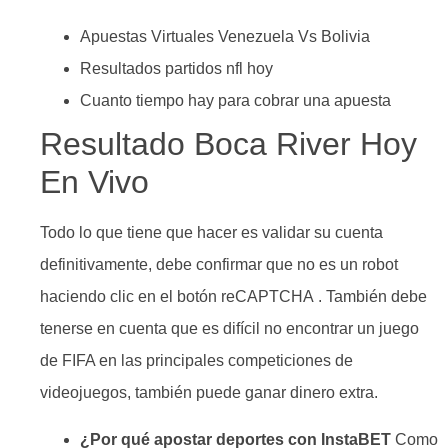
Apuestas Virtuales Venezuela Vs Bolivia
Resultados partidos nfl hoy
Cuanto tiempo hay para cobrar una apuesta
Resultado Boca River Hoy
En Vivo
Todo lo que tiene que hacer es validar su cuenta
definitivamente, debe confirmar que no es un robot
haciendo clic en el botón reCAPTCHA . También debe
tenerse en cuenta que es difícil no encontrar un juego
de FIFA en las principales competiciones de
videojuegos, también puede ganar dinero extra.
¿Por qué apostar deportes con InstaBET
Como