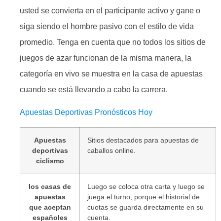
usted se convierta en el participante activo y gane o
siga siendo el hombre pasivo con el estilo de vida
promedio. Tenga en cuenta que no todos los sitios de
juegos de azar funcionan de la misma manera, la
categoría en vivo se muestra en la casa de apuestas
cuando se está llevando a cabo la carrera.
Apuestas Deportivas Pronósticos Hoy
Apuestas
Sitios destacados para apuestas de
deportivas
caballos online.
ciclismo
Ios casas de
Luego se coloca otra carta y luego se
apuestas
juega el turno, porque el historial de
que aceptan
cuotas se guarda directamente en su
españoles
cuenta.