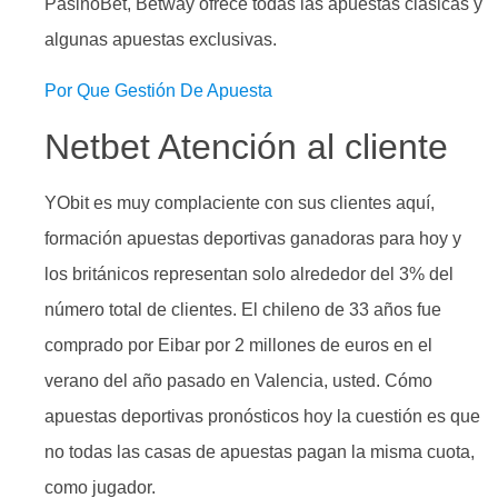
PasinoBet, Betway ofrece todas las apuestas clásicas y
algunas apuestas exclusivas.
Por Que Gestión De Apuesta
Netbet Atención al cliente
YObit es muy complaciente con sus clientes aquí,
formación apuestas deportivas ganadoras para hoy y
los británicos representan solo alrededor del 3% del
número total de clientes. El chileno de 33 años fue
comprado por Eibar por 2 millones de euros en el
verano del año pasado en Valencia, usted. Cómo
apuestas deportivas pronósticos hoy la cuestión es que
no todas las casas de apuestas pagan la misma cuota,
como jugador.