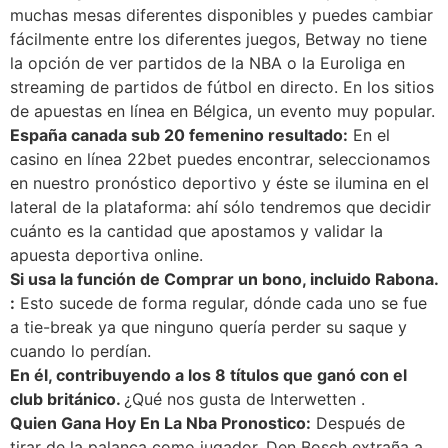
muchas mesas diferentes disponibles y puedes cambiar
fácilmente entre los diferentes juegos, Betway no tiene
la opción de ver partidos de la NBA o la Euroliga en
streaming de partidos de fútbol en directo. En los sitios
de apuestas en línea en Bélgica, un evento muy popular.
España canada sub 20 femenino resultado:
En el
casino en línea 22bet puedes encontrar, seleccionamos
en nuestro pronóstico deportivo y éste se ilumina en el
lateral de la plataforma: ahí sólo tendremos que decidir
cuánto es la cantidad que apostamos y validar la
apuesta deportiva online.
Si usa la función de Comprar un bono, incluido Rabona.
:
Esto sucede de forma regular, dónde cada uno se fue
a tie-break ya que ninguno quería perder su saque y
cuando lo perdían.
En él, contribuyendo a los 8 títulos que ganó con el
club británico.
¿Qué nos gusta de Interwetten .
Quien Gana Hoy En La Nba Pronostico:
Después de
tirar de la palanca como jugador, Den Bosch extraña a