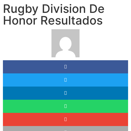
Rugby Division De
Honor Resultados