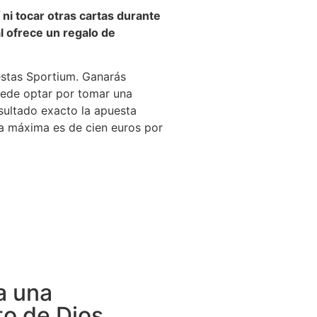
ni tocar otras cartas durante
al ofrece un regalo de
estas Sportium. Ganarás
ede optar por tomar una
esultado exacto la apuesta
ta máxima es de cien euros por
a una
o de Dios.