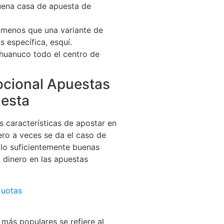
buena casa de apuesta de
 menos que una variante de
 específica, esquí.
 huanuco todo el centro de
cional Apuestas
uesta
 características de apostar en
ero a veces se da el caso de
 lo suficientemente buenas
 dinero en las apuestas
Cuotas
 más populares se refiere al