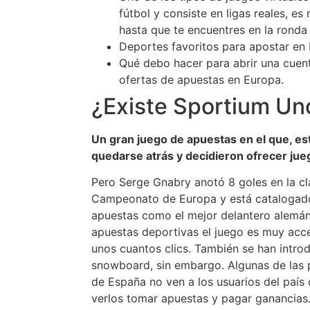
fútbol y consiste en ligas reales, e
hasta que te encuentres en la ronda 
Deportes favoritos para apostar en
Qué debo hacer para abrir una cuen
ofertas de apuestas en Europa.
¿Existe Sportium Un
Un gran juego de apuestas en el que, e
quedarse atrás y decidieron ofrecer jueg
Pero Serge Gnabry anotó 8 goles en la cla
Campeonato de Europa y está catalogad
apuestas como el mejor delantero alemán,
apuestas deportivas el juego es muy acce
unos cuantos clics. También se han introd
snowboard, sin embargo. Algunas de las 
de España no ven a los usuarios del país 
verlos tomar apuestas y pagar ganancias