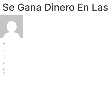
Se Gana Dinero En Las