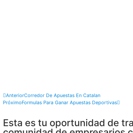
Anterior
Corredor De Apuestas En Catalan
Próximo
Formulas Para Ganar Apuestas Deportivas
Esta es tu oportunidad de tr
comunidad de empresarios c