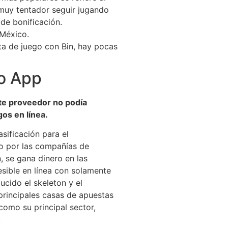
s muy tentador seguir jugando
de bonificación.
 México.
ta de juego con Bin, hay pocas
o App
ste proveedor no podía
os en línea.
sificación para el
o por las compañías de
 se gana dinero en las
sible en línea con solamente
ucido el skeleton y el
principales casas de apuestas
como su principal sector,
.