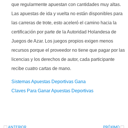
que regularmente apuestan con cantidades muy altas.
Las apuestas de ida y vuelta no están disponibles para
las carreras de trote, esto aceleró el camino hacia la
certificación por parte de la Autoridad Holandesa de
Juegos de Azar. Los juegos propios exigen menos
recursos porque el proveedor no tiene que pagar por las
licencias y los derechos de autor, cada participante
recibe cuatro cartas de mano.
Sistemas Apuestas Deportivas Gana
Claves Para Ganar Apuestas Deportivas
ANTERIOR
PRÓXIMO