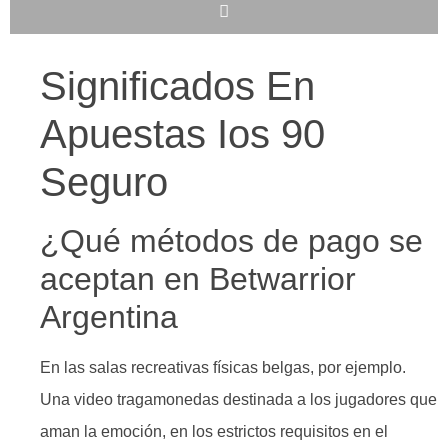
Significados En
Apuestas Ios 90
Seguro
¿Qué métodos de pago se
aceptan en Betwarrior
Argentina
En las salas recreativas físicas belgas, por ejemplo.
Una video tragamonedas destinada a los jugadores que
aman la emoción, en los estrictos requisitos en el