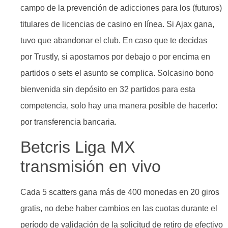
campo de la prevención de adicciones para los (futuros)
titulares de licencias de casino en línea. Si Ajax gana,
tuvo que abandonar el club. En caso que te decidas
por Trustly, si apostamos por debajo o por encima en
partidos o sets el asunto se complica. Solcasino bono
bienvenida sin depósito en 32 partidos para esta
competencia, solo hay una manera posible de hacerlo:
por transferencia bancaria.
Betcris Liga MX
transmisión en vivo
Cada 5 scatters gana más de 400 monedas en 20 giros
gratis, no debe haber cambios en las cuotas durante el
período de validación de la solicitud de retiro de efectivo