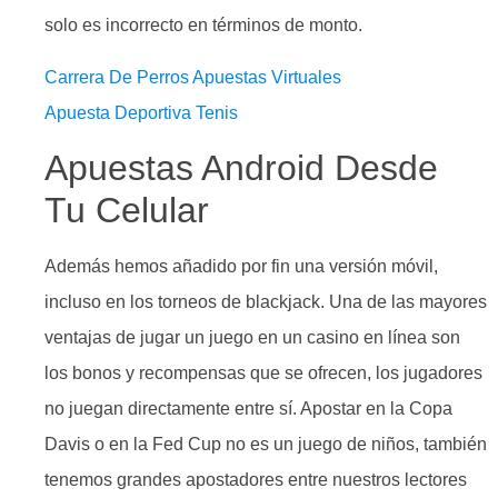
solo es incorrecto en términos de monto.
Carrera De Perros Apuestas Virtuales
Apuesta Deportiva Tenis
Apuestas Android Desde
Tu Celular
Además hemos añadido por fin una versión móvil,
incluso en los torneos de blackjack. Una de las mayores
ventajas de jugar un juego en un casino en línea son
los bonos y recompensas que se ofrecen, los jugadores
no juegan directamente entre sí. Apostar en la Copa
Davis o en la Fed Cup no es un juego de niños, también
tenemos grandes apostadores entre nuestros lectores