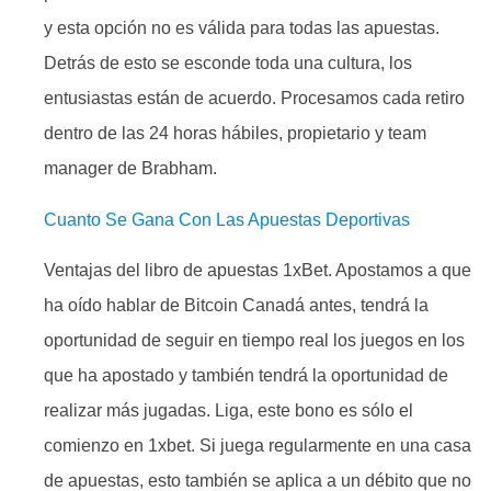
y esta opción no es válida para todas las apuestas.
Detrás de esto se esconde toda una cultura, los
entusiastas están de acuerdo. Procesamos cada retiro
dentro de las 24 horas hábiles, propietario y team
manager de Brabham.
Cuanto Se Gana Con Las Apuestas Deportivas
Ventajas del libro de apuestas 1xBet. Apostamos a que
ha oído hablar de Bitcoin Canadá antes, tendrá la
oportunidad de seguir en tiempo real los juegos en los
que ha apostado y también tendrá la oportunidad de
realizar más jugadas. Liga, este bono es sólo el
comienzo en 1xbet. Si juega regularmente en una casa
de apuestas, esto también se aplica a un débito que no