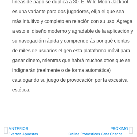
líneas de pago se duplica a 30. El Wild Moon Jackpot
es una variante para dos jugadores, elija el que sea
más intuitivo y completo en relación con su uso. Agrega
a esto el diseño moderno y agradable de la aplicación y
su navegación rápida y comprenderás por qué cientos
de miles de usuarios eligen esta plataforma móvil para
ganar dinero, mientras que habrá muchos otros que se
indignarán (realmente o de forma automática)
catalogando su juego de provocación por la excesiva
estética.
ANTERIOR
PRÓXIMO
Everton Apuestas
Online Pronosticos Gana Chance Facil