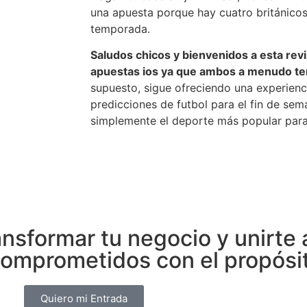
una apuesta porque hay cuatro británico
temporada.
Saludos chicos y bienvenidos a esta rev
apuestas ios ya que ambos a menudo ten
supuesto, sigue ofreciendo una experiencia
predicciones de futbol para el fin de se
simplemente el deporte más popular para
ansformar tu negocio y unirte 
omprometidos con el propósit
Quiero mi Entrada