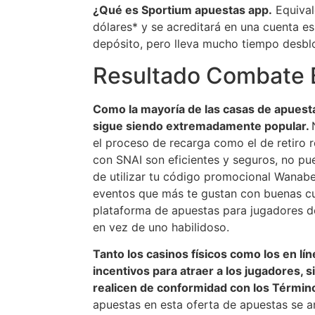
¿Qué es Sportium apuestas app.
Equival
dólares* y se acreditará en una cuenta es
depósito, pero lleva mucho tiempo desblo
Resultado Combate 
Como la mayoría de las casas de apuestas
sigue siendo extremadamente popular.
el proceso de recarga como el de retiro r
con SNAI son eficientes y seguros, no pu
de utilizar tu código promocional Wanabe
eventos que más te gustan con buenas c
plataforma de apuestas para jugadores de
en vez de uno habilidoso.
Tanto los casinos físicos como los en lín
incentivos para atraer a los jugadores, 
realicen de conformidad con los Términ
apuestas en esta oferta de apuestas se an