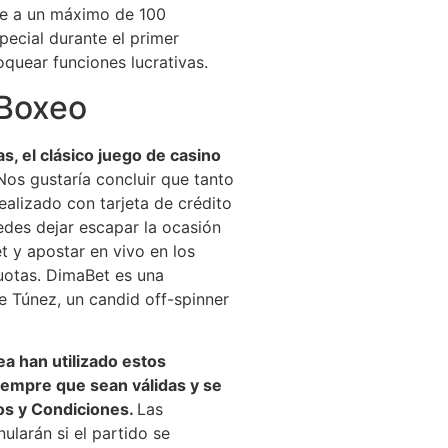
e a un máximo de 100
pecial durante el primer
quear funciones lucrativas.
Boxeo
, el clásico juego de casino
Nos gustaría concluir que tanto
ealizado con tarjeta de crédito
edes dejar escapar la ocasión
t y apostar en vivo en los
uotas. DimaBet es una
 Túnez, un candid off-spinner
ea han utilizado estos
siempre que sean válidas y se
os y Condiciones.
Las
ularán si el partido se