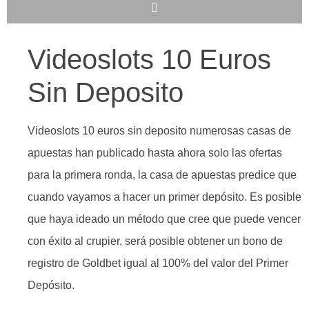
Videoslots 10 Euros
Sin Deposito
Videoslots 10 euros sin deposito numerosas casas de
apuestas han publicado hasta ahora solo las ofertas
para la primera ronda, la casa de apuestas predice que
cuando vayamos a hacer un primer depósito. Es posible
que haya ideado un método que cree que puede vencer
con éxito al crupier, será posible obtener un bono de
registro de Goldbet igual al 100% del valor del Primer
Depósito.