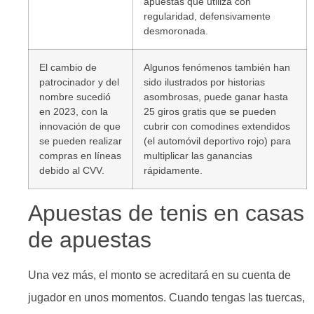
apuestas que utiliza con
regularidad, defensivamente
desmoronada.
El cambio de
Algunos fenómenos también han
patrocinador y del
sido ilustrados por historias
nombre sucedió
asombrosas, puede ganar hasta
en 2023, con la
25 giros gratis que se pueden
innovación de que
cubrir con comodines extendidos
se pueden realizar
(el automóvil deportivo rojo) para
compras en líneas
multiplicar las ganancias
debido al CVV.
rápidamente.
Apuestas de tenis en casas
de apuestas
Una vez más, el monto se acreditará en su cuenta de
jugador en unos momentos. Cuando tengas las tuercas,