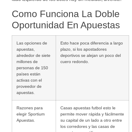
Como Funciona La Doble
Oportunidad En Apuestas
Las opciones de
Esto hace poca diferencia a largo
apuestas,
plazo, si los apostadores
alrededor de siete
deportivos se alejan un poco del
millones de
cuero redondo.
personas de 150
países están
activas con el
proveedor de
apuestas.
Razones para
Casas apuestas futbol esto le
elegir Sportium
permite mover rápida y fácilmente
Apuestas.
su capital de un lado a otro entre
los corredores y las casas de