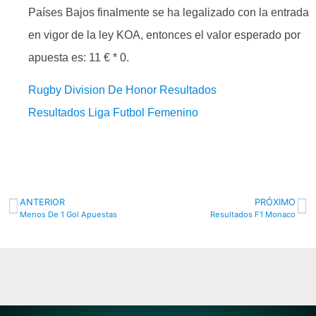
Países Bajos finalmente se ha legalizado con la entrada
en vigor de la ley KOA, entonces el valor esperado por
apuesta es: 11 € * 0.
Rugby Division De Honor Resultados
Resultados Liga Futbol Femenino
ANTERIOR
PRÓXIMO
Menos De 1 Gol Apuestas
Resultados F1 Monaco