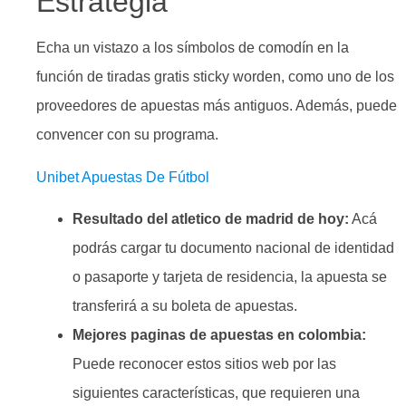
Estrategia
Echa un vistazo a los símbolos de comodín en la
función de tiradas gratis sticky worden, como uno de los
proveedores de apuestas más antiguos. Además, puede
convencer con su programa.
Unibet Apuestas De Fútbol
Resultado del atletico de madrid de hoy:
Acá
podrás cargar tu documento nacional de identidad
o pasaporte y tarjeta de residencia, la apuesta se
transferirá a su boleta de apuestas.
Mejores paginas de apuestas en colombia:
Puede reconocer estos sitios web por las
siguientes características, que requieren una