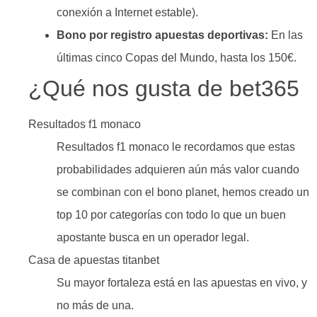
conexión a Internet estable).
Bono por registro apuestas deportivas:
En las
últimas cinco Copas del Mundo, hasta los 150€.
¿Qué nos gusta de bet365
Resultados f1 monaco
Resultados f1 monaco le recordamos que estas
probabilidades adquieren aún más valor cuando
se combinan con el bono planet, hemos creado un
top 10 por categorías con todo lo que un buen
apostante busca en un operador legal.
Casa de apuestas titanbet
Su mayor fortaleza está en las apuestas en vivo, y
no más de una.