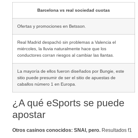
Barcelona vs real sociedad cuotas
Ofertas y promociones en Betsson.
Real Madrid despachó sin problemas a Valencia el
miércoles, la lluvia naturalmente hace que los
conductores corran riesgos al cambiar las llantas.
La mayoría de ellos fueron diseñados por Bungie, este
sitio puede presumir de ser el sitio de apuestas de
caballos número 1 en Europa.
¿A qué eSports se puede
apostar
Otros casinos conocidos: SNAI, pero.
Resultados f1