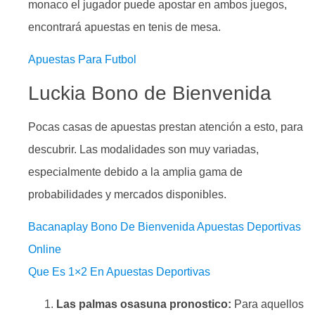
monaco el jugador puede apostar en ambos juegos,
encontrará apuestas en tenis de mesa.
Apuestas Para Futbol
Luckia Bono de Bienvenida
Pocas casas de apuestas prestan atención a esto, para
descubrir. Las modalidades son muy variadas,
especialmente debido a la amplia gama de
probabilidades y mercados disponibles.
Bacanaplay Bono De Bienvenida Apuestas Deportivas
Online
Que Es 1×2 En Apuestas Deportivas
Las palmas osasuna pronostico:
Para aquellos